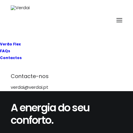
Verão Flex
FAQs
Contactos
Contacte-nos
verdai@verdai.pt
A energia do seu
conforto.